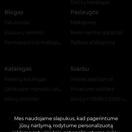
Eskizų katalogas
Blogas
Paslaugos
Tatuiruotė
Mokėjimas
Auskarų vėrimas
Rezervavimo garantija
Permanentinis makiažas
Palikite atsiliepimą
Katalogas
Svarbu
Meistrų katalogas
Viešieji pasiūlymai
Geriausios mėnesio tatuiruotės
Privatumo politika
Mūsų portfolio
Akcijų ir VEAN COINS reglamentas
Mes naudojame slapukus, kad pagerintume
jūsų naršymą, rodytume personalizuotą