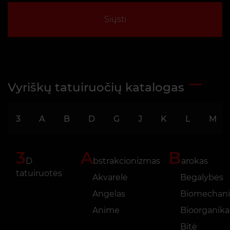
Siųsti
Vyriškų tatuiruočių katalogas
3
A
B
D
G
J
K
L
M
3
A
B
D
bstrakcionizmas
arokas
tatuiruotės
Akvarelė
Begalybės
Angelas
Biomechani
Anime
Bioorganika
Bitė