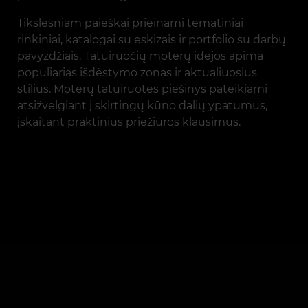
Tikslesniam paieškai prieinami tematiniai
rinkiniai, katalogai su eskizais ir portfolio su darbų
pavyzdžiais. Tatuiruočių moterų idėjos apima
populiarias išdėstymo zonas ir aktualiuosius
stilius. Moterų tatuiruotės piešinys pateikiami
atsižvelgiant į skirtingų kūno dalių ypatumus,
įskaitant praktinius priežiūros klausimus.