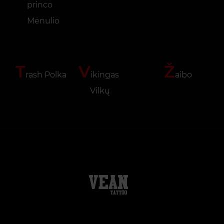
princo
Mėnulio
T
V
Ž
rash Polka
ikingas
aibo
Vilkų