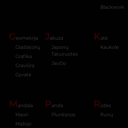
Blackwork
G
J
K
eometrija
akuza
atė
Gladiatorių
Japonų
Kaukolė
Tatuiruotės
Grafika
Jaučio
Graviūra
Gyvatė
M
P
R
andala
anda
ožės
Maori
Plunksnos
Runų
Mažojo