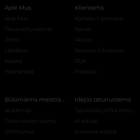
Apie Mus
Klientams
Apie Mus
Kortelės ir premijos
Tatuiruočių salonai
Kainos
Žinios
Akcijos
Labdaros
Dovanos ir kuponas
Karjera
DUK
Partnerystė
Priežiūra
Idėjos tatuiruotėms
Būsimiems meistrams
Akademija
Tatuiruočių šriftai internetu
Darbo vietos nuoma
AI eskizai
Užimtumas
Autoriniai eskizai