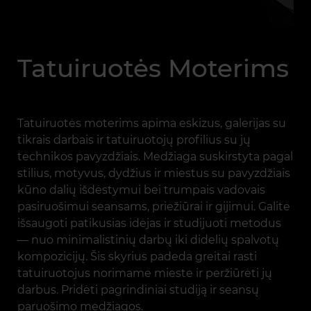
Tatuiruotės Moterims
Tatuiruotės moterims apima eskizus, galerijas su
tikrais darbais ir tatuiruotojų profilius su jų
technikos pavyzdžiais. Medžiaga suskirstyta pagal
stilius, motyvus, dydžius ir miestus su pavyzdžiais
kūno dalių išdėstymui bei trumpais vadovais
pasiruošimui seansams, priežiūrai ir gijimui. Galite
išsaugoti patikusias idėjas ir studijuoti metodus
— nuo minimalistinių darbų iki didelių spalvotų
kompozicijų. Šis skyrius padeda greitai rasti
tatuiruotojus norimame mieste ir peržiūrėti jų
darbus. Pridėti pagrindiniai studiją ir seansų
paruošimo medžiagos.