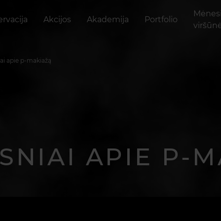
Mėnes
rvacija
Akcijos
Akademija
Portfolio
viršūn
iai apie p-makiažą
SNIAI APIE P-