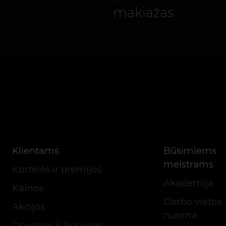
makiažas
Klientams
Būsimiems
meistrams
Kortelės ir premijos
Akademija
Kainos
Darbo vietos
Akcijos
nuoma
Dovanos ir kuponas