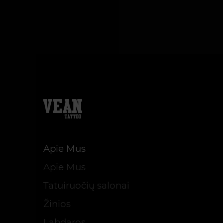
Apie Mus
Apie Mus
Tatuiruočių salonai
Žinios
Labdaros