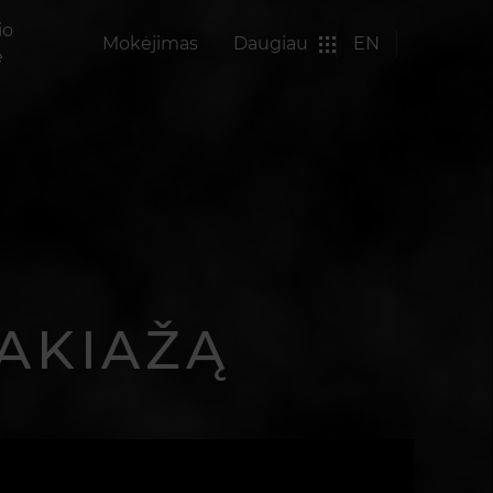
io
Mokėjimas
Daugiau
EN
ė
MAKIAŽĄ