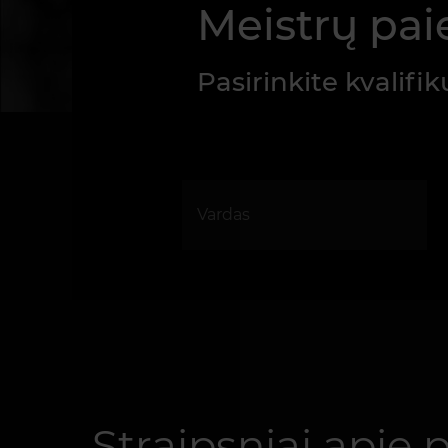
Meistrų pai
Pasirinkite kvalifi
Straipsniai apie p