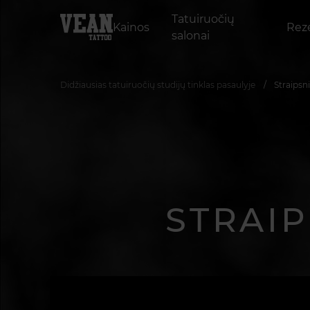
Tatuiruočių
Kainos
Reze
salonai
Didžiausias tatuiruočių studijų tinklas pasaulyje
Straipsn
STRAIP