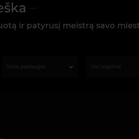
eška
kuotą ir patyrusį meistrą savo mies
-