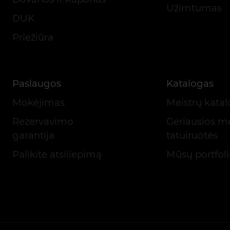
Užimtumas
DUK
Priežiūra
Paslaugos
Katalogas
Mokėjimas
Meistrų kata
Rezervavimo
Geriausios m
garantija
tatuiruotės
Palikite atsiliepimą
Mūsų portfol