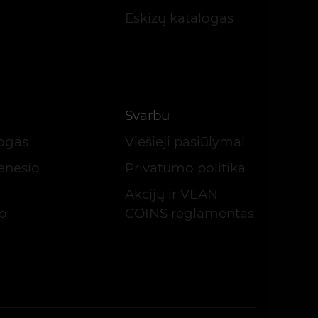
Eskizų katalogas
Svarbu
logas
Viešieji pasiūlymai
ėnesio
Privatumo politika
Akcijų ir VEAN
io
COINS reglamentas