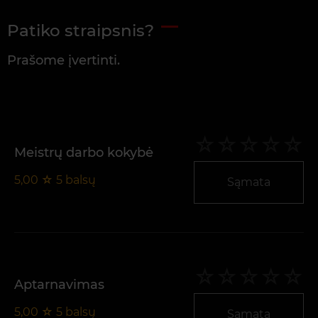
Patiko straipsnis?
Prašome įvertinti.
Meistrų darbo kokybė
5,00
☆
5
balsų
Sąmata
Aptarnavimas
5,00
☆
5
balsų
Sąmata