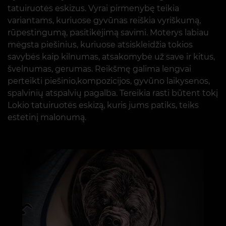
tatuiruotės eskizus. Vyrai pirmenybę teikia
variantams, kuriuose gyvūnas reiškia vyriškumą,
rūpestingumą, pasitikėjimą savimi. Moterys labiau
mėgsta piešinius, kuriuose atsiskleidžia tokios
savybės kaip kilnumas, atsakomybė už save ir kitus,
švelnumas, gerumas. Reikšmę galima lengvai
perteikti piešinio,kompozicijos, gyvūno laikysenos,
spalvinių atspalvių pagalba. Tereikia rasti būtent tokį
Lokio tatuiruotės eskizą, kuris jums patiks, teiks
estetinį malonumą.