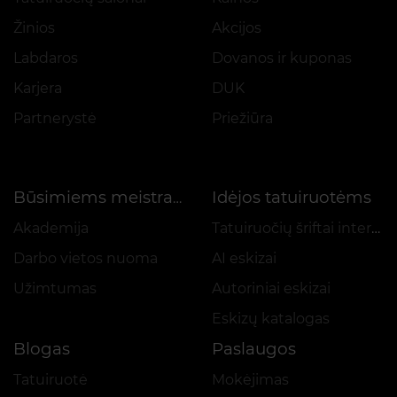
Žinios
Akcijos
Labdaros
Dovanos ir kuponas
Karjera
DUK
Partnerystė
Priežiūra
Idėjos tatuiruotėms
Būsimiems meistrams
Akademija
Tatuiruočių šriftai internetu
Darbo vietos nuoma
AI eskizai
Užimtumas
Autoriniai eskizai
Eskizų katalogas
Blogas
Paslaugos
Tatuiruotė
Mokėjimas