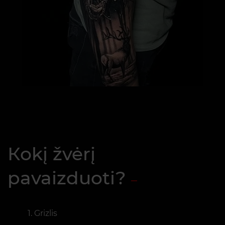
Коkį žvėrį
pavaizduoti?
Grizlis