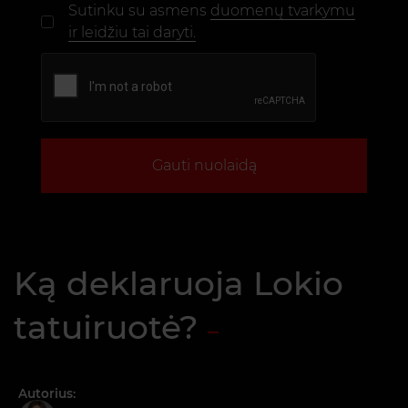
Sutinku su asmens
duomenų tvarkymu
ir leidžiu tai daryti.
Gauti nuolaidą
Ką deklaruoja Lokio
tatuiruotė?
Autorius: