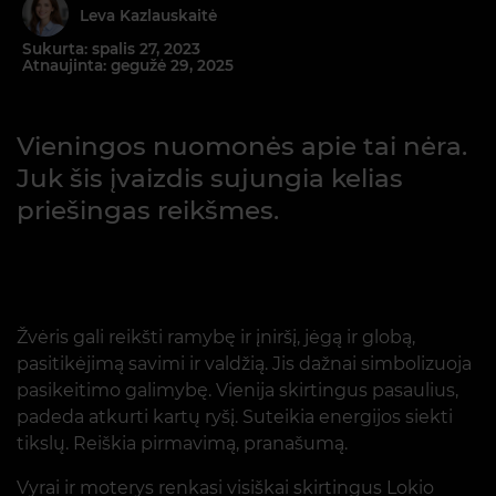
Leva Kazlauskaitė
Sukurta: spalis 27, 2023
Atnaujinta: gegužė 29, 2025
Vieningos nuomonės apie tai nėra.
Juk šis įvaizdis sujungia kelias
priešingas reikšmes.
Žvėris gali reikšti ramybę ir įniršį, jėgą ir globą,
pasitikėjimą savimi ir valdžią. Jis dažnai simbolizuoja
pasikeitimo galimybę. Vienija skirtingus pasaulius,
padeda atkurti kartų ryšį. Suteikia energijos siekti
tikslų. Reiškia pirmavimą, pranašumą.
Vyrai ir moterys renkasi visiškai skirtingus Lokio