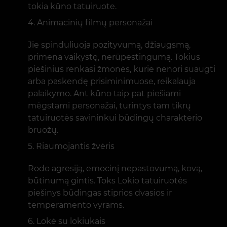
tokia kūno tatuiruote.
Animacinių filmų personažai
Jie spinduliuoja pozityvumą, džiaugsmą,
primena vaikystę, nerūpestingumą. Tokius
piešinius renkasi žmonės, kurie nenori suaugti
arba paskendę prisiminimuose, reikalauja
palaikymo. Ant kūno taip pat piešiami
mėgstami personažai, turintys tam tikrų
tatuiruotės savininkui būdingų charakterio
bruožų.
Riaumojantis žvėris
Rodo agresiją, emocinį nepastovumą, kovą,
būtinumą gintis. Toks Lokio tatuiruotės
piešinys būdingas stiprios dvasios ir
temperamento vyrams.
Lokė su lokiukais