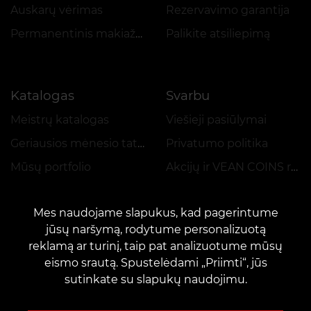
Auskarų vėrimas
Rezervavimo garantija
Permanentinis makiažas
Palikite atsiliepimą
Katalogas
Svarbu
Meistrų katalogas
Viešieji pasiūlymai
Geriausios mėnesio tatuiruotės
Privatumo politika
Mūsų portfolio
Akcijų ir VEAN COINS reglamentas
Mes naudojame slapukus, kad pagerintume
jūsų naršymą, rodytume personalizuotą
reklamą ar turinį, taip pat analizuotume mūsų
eismo srautą. Spustelėdami „Priimti“, jūs
KONTAKTAI
sutinkate su slapukų naudojimu.
Susisiekite su mumis:
customers@vean-tattoo.lt
Bendradarbiavimas:
marketing.veantattoo@gmail.com