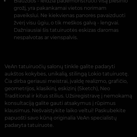
Blauzdos - leidžia pademonstruoti visą piešinio
grožį, yra pakankamai vietos norimam
paveikslui. Ne kiekvienas panorės pavaizduoti
žvėrį visu ūgiu, o tik meškos galvą - lengvai.
Dažniausiai šis tatuiruotės eskizas daromas
nespalvotas ar vienspalvis.
VeAn tatuiruočių salonų tinkle galite padaryti
aukštos kokybės, unikalią, stilingą Lokio tatuiruotę.
Čia dirba geriausi meistrai, įvaldę realizmo, grafičio,
geometrijos, klasikinį, eskizinį (Sketch), Neo
Traditional ir kitus stilius. Užsiregistravę į nemokamą
konsultaciją galite gauti atsakymus į rūpimus
klausimus. Nešvaistykite laiko veltui! Paskubėkite
papuošti savo kūną originalia VeAn specialistų
padaryta tatuiruote.