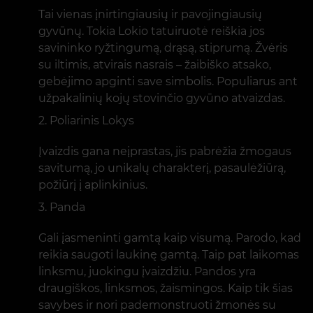
Tai vienas įnirtingiausių ir pavojingiausių
gyvūnų. Tokia Lokio tatuiruotė reiškia jos
savininko ryžtingumą, drąsą, stiprumą. Žvėris
su iltimis, atvirais nasrais – žaibiško atsako,
gebėjimo apginti save simbolis. Populiarus ant
užpakalinių kojų stovinčio gyvūno atvaizdas.
Poliarinis Lokys
Įvaizdis gana neįprastas, jis pabrėžia žmogaus
savitumą, jo unikalų charakterį, pasaulėžiūrą,
požiūrį į aplinkinius.
Panda
Gali įasmeninti gamtą kaip visumą. Parodo, kad
reikia saugoti laukinę gamtą. Taip pat laikomas
linksmu, juokingu įvaizdžiu. Pandos yra
draugiškos, linksmos, žaismingos. Kaip tik šias
savybes ir nori pademonstruoti žmonės su