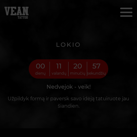
LOKIO
00
11
20
55
dienų
valandų
minučių
sekundžių
Nedvejok - veik!
Užpildyk formą ir paversk savo idėją tatuiruote jau
šiandien.