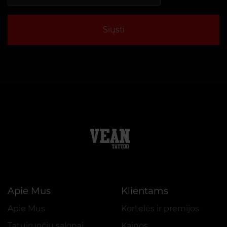
Siųsti
Apie Mus
Klientams
Apie Mus
Kortelės ir premijos
Tatuiruočių salonai
Kainos