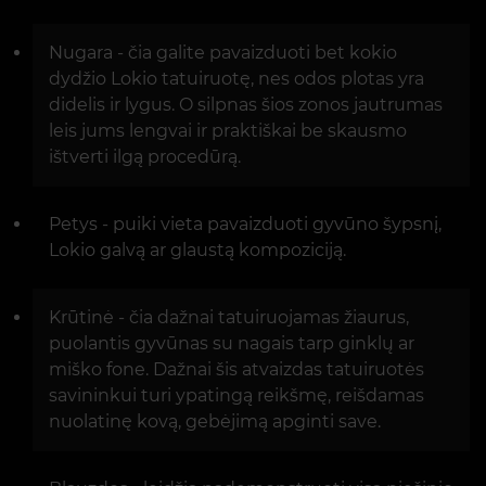
Nugara - čia galite pavaizduoti bet kokio
dydžio Lokio tatuiruotę, nes odos plotas yra
didelis ir lygus. O silpnas šios zonos jautrumas
leis jums lengvai ir praktiškai be skausmo
ištverti ilgą procedūrą.
Petys - puiki vieta pavaizduoti gyvūno šypsnį,
Lokio galvą ar glaustą kompoziciją.
Krūtinė - čia dažnai tatuiruojamas žiaurus,
puolantis gyvūnas su nagais tarp ginklų ar
miško fone. Dažnai šis atvaizdas tatuiruotės
savininkui turi ypatingą reikšmę, reišdamas
nuolatinę kovą, gebėjimą apginti save.