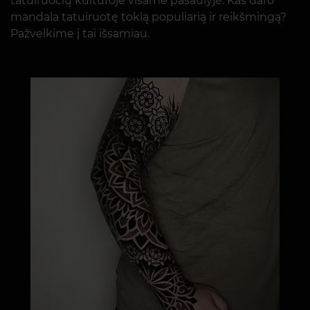
tatuiruočių kultūroje visame pasaulyje. Kas daro
mandala tatuiruotę tokią populiarią ir reikšmingą?
Pažvelkime į tai išsamiau.