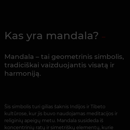
Kas yra mandala?
Mandala – tai geometrinis simbolis,
tradiciškai vaizduojantis visatą ir
harmoniją.
Šis simbolis turi gilias šaknis Indijos ir Tibeto
kultūrose, kur jis buvo naudojamas meditacijos ir
religinių apeigų metu. Mandala susideda iš
koncentrinių ratų ir simetriškų elementų, kurie