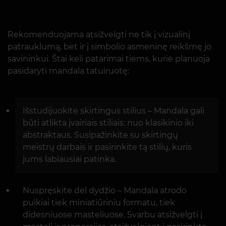
Rekomenduojama atsižvelgti ne tik į vizualinį
patrauklumą, bet ir į simbolio asmeninę reikšmę jo
savininkui. Štai keli patarimai tiems, kurie planuoja
pasidaryti mandala tatuiruotę:
Išstudijuokite skirtingus stilius – Mandala gali
būti atlikta įvairiais stiliais: nuo klasikinio iki
abstraktaus. Susipažinkite su skirtingų
meistrų darbais ir pasirinkite tą stilių, kuris
jums labiausiai patinka.
Nuspręskite dėl dydžio – Mandala atrodo
puikiai tiek miniatiūriniu formatu, tiek
didesniuose masteliuose. Svarbu atsižvelgti į