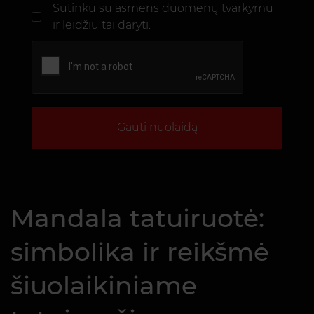
Sutinku su asmens
duomenų tvarkymu
ir leidžiu tai daryti.
Gauti nuolaidą
Mandala tatuiruotė:
simbolika ir reikšmė
šiuolaikiniame