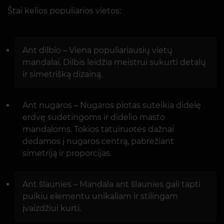
Štai kelios populiarios vietos:
Ant dilbio – Viena populiariausių vietų
mandalai. Dilbis leidžia meistrui sukurti detalų
ir simetrišką dizainą.
Ant nugaros – Nugaros plotas suteikia didelę
erdvę sudėtingoms ir didelio masto
mandaloms. Tokios tatuiruotės dažnai
dedamos į nugaros centrą, pabrėžiant
simetriją ir proporcijas.
Ant šlaunies – Mandala ant šlaunies gali tapti
puikiu elementu unikaliam ir stilingam
įvaizdžiui kurti.