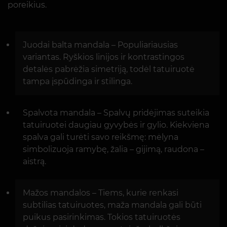
poreikius.
Juodai balta mandala – Populiariausias
variantas. Ryškios linijos ir kontrastingos
detalės pabrėžia simetriją, todėl tatuiruotė
tampa įspūdinga ir stilinga.
Spalvota mandala – Spalvų pridėjimas suteikia
tatuiruotei daugiau gyvybės ir gylio. Kiekviena
spalva gali turėti savo reikšmę: mėlyna
simbolizuoja ramybę, žalia – gijimą, raudona –
aistrą.
Mažos mandalos – Tiems, kurie renkasi
subtilias tatuiruotes, maža mandala gali būti
puikus pasirinkimas. Tokios tatuiruotės