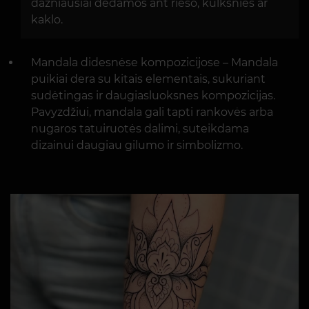
dažniausiai dedamos ant riešo, kulkšnies ar
kaklo.
Mandala didesnėse kompozicijose – Mandala
puikiai dera su kitais elementais, sukuriant
sudėtingas ir daugiasluoksnes kompozicijas.
Pavyzdžiui, mandala gali tapti rankovės arba
nugaros tatuiruotės dalimi, suteikdama
dizainui daugiau gilumo ir simbolizmo.