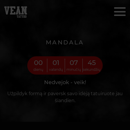
MANDALA
00
01
07
43
dienų
valandų
minučių
sekundžių
Nedvejok - veik!
Užpildyk formą ir paversk savo idėją tatuiruote jau
šiandien.