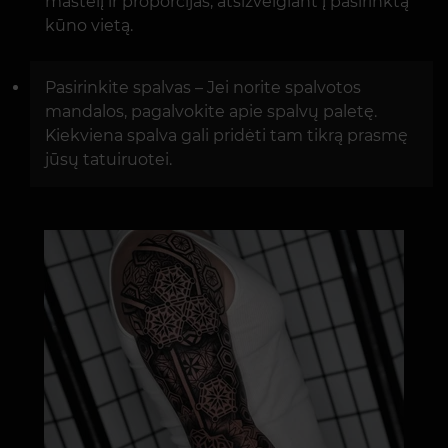
mastelį ir proporcijas, atsižvelgiant į pasirinktą
kūno vietą.
Pasirinkite spalvas – Jei norite spalvotos
mandalos, pagalvokite apie spalvų paletę.
Kiekviena spalva gali pridėti tam tikrą prasmę
jūsų tatuiruotei.