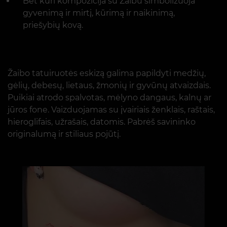
Bet kuri kompozicija su Žaibu simbolizuoja
gyvenimą ir mirtį, kūrimą ir naikinimą,
priešybių kovą.
Žaibo tatuiruotės eskizą galima papildyti medžių,
gėlių, debesų, lietaus, žmonių ir gyvūnų atvaizdais.
Puikiai atrodo spalvotas, mėlyno dangaus, kalnų ar
jūros fone. Vaizduojamas su įvairiais ženklais, raštais,
hieroglifais, užrašais, datomis. Pabrėš savininko
originalumą ir stiliaus pojūtį.