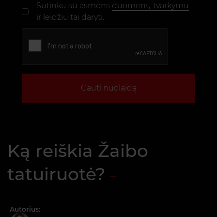
Sutinku su asmens
duomenų tvarkymu
ir leidžiu tai daryti.
Gauti nuolaidą
Ką reiškia Žaibo
tatuiruotė?
Autorius: