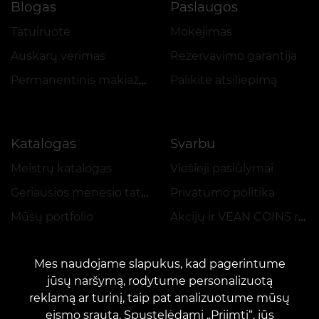
Blogas
Paslaugos
Tatuiruotė
Mokėjimas
Auskarų vėrimas
Rezervavimo garantija
Permanentinis makiažas
Palikite atsiliepimą
Katalogas
Svarbu
Meistrų katalogas
Viešieji pasiūlymai
Geriausios mėnesio tatuiruotės
Privatumo politika
Mūsų portfolio
Akcijų ir VEAN COINS reglamentas
Mes naudojame slapukus, kad pagerintume
jūsų naršymą, rodytume personalizuotą
reklamą ar turinį, taip pat analizuotume mūsų
eismo srautą. Spustelėdami „Priimti“, jūs
KONTAKTAI