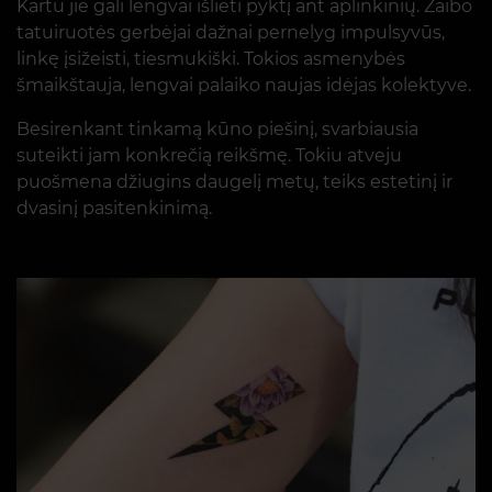
Kartu jie gali lengvai išlieti pyktį ant aplinkinių. Žaibo
tatuiruotės gerbėjai dažnai pernelyg impulsyvūs,
linkę įsižeisti, tiesmukiški. Tokios asmenybės
šmaikštauja, lengvai palaiko naujas idėjas kolektyve.
Besirenkant tinkamą kūno piešinį, svarbiausia
suteikti jam konkrečią reikšmę. Tokiu atveju
puošmena džiugins daugelį metų, teiks estetinį ir
dvasinį pasitenkinimą.