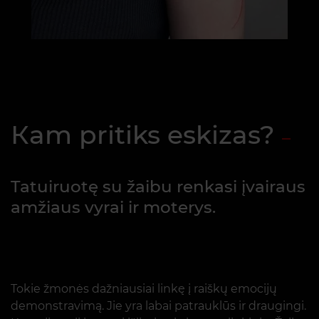
Кam pritiks eskizas?
Tatuiruotę su žaibu renkasi įvairaus
amžiaus vyrai ir moterys.
Tokie žmonės dažniausiai linkę į raiškų emocijų
demonstravimą. Jie yra labai patrauklūs ir draugingi.