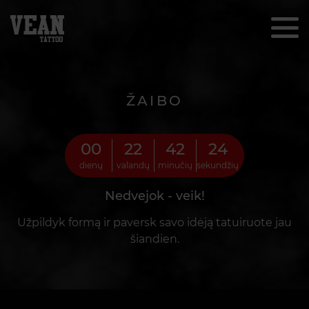
ŽAIBO
00
22
42
22
dienų
valandų
minučių
sekundžių
Nedvejok - veik!
Užpildyk formą ir paversk savo idėją tatuiruote jau
šiandien.