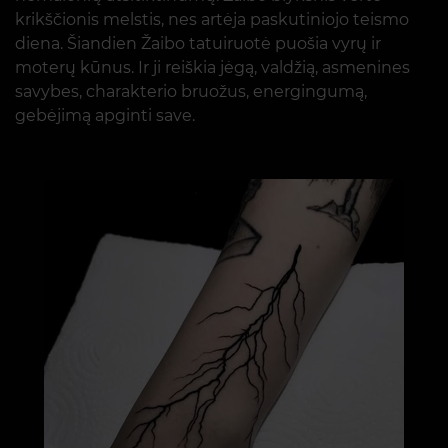
krikščionis melstis, nes artėja paskutiniojo teismo
diena. Šiandien Žaibo tatuiruotė puošia vyrų ir
moterų kūnus. Ir ji reiškia jėgą, valdžią, asmenines
savybes, charakterio bruožus, energingumą,
gebėjimą apginti save.