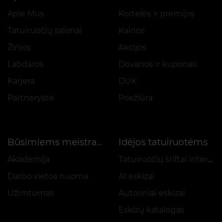
Apie Mus
Kortelės ir premijos
Tatuiruočių salonai
Kainos
Žinios
Akcijos
Labdaros
Dovanos ir kuponas
Karjera
DUK
Partnerystė
Priežiūra
Idėjos tatuiruotėms
Būsimiems meistrams
Akademija
Tatuiruočių šriftai internetu
Darbo vietos nuoma
AI eskizai
Užimtumas
Autoriniai eskizai
Eskizų katalogas