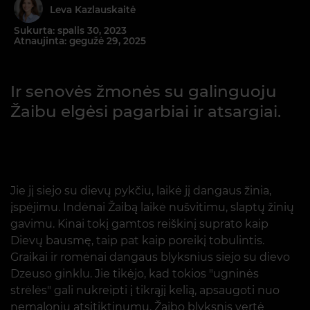
Leva Kazlauskaitė
Sukurta: spalis 30, 2023
Atnaujinta: gegužė 29, 2025
Ir senovės žmonės su galinguoju
Žaibu elgėsi pagarbiai ir atsargiai.
Jie jį siejo su dievų pykčiu, laikė jį dangaus žinia,
įspėjimu. Indėnai Žaibą laikė nušvitimu, slaptų žinių
gavimu. Kinai tokį gamtos reiškinį suprato kaip
Dievų bausmę, taip pat kaip poreikį tobulintis.
Graikai ir romėnai dangaus blyksnius siejo su dievo
Dzeuso ginklu. Jie tikėjo, kad tokios "ugninės
strėlės" gali nukreipti į tikrąjį kelią, apsaugoti nuo
nemalonių atsitiktinumų. Žaibo blyksnis vertė