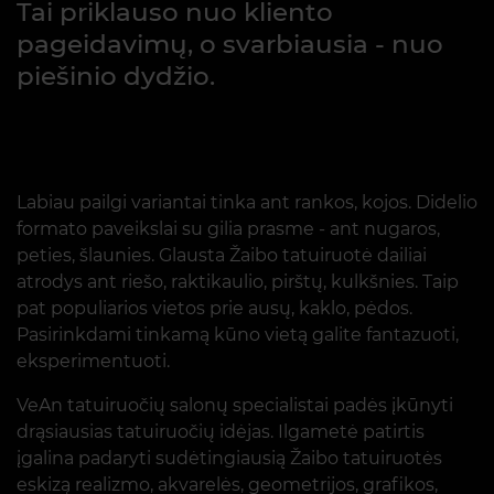
Tai priklauso nuo kliento
pageidavimų, o svarbiausia - nuo
piešinio dydžio.
Labiau pailgi variantai tinka ant rankos, kojos. Didelio
formato paveikslai su gilia prasme - ant nugaros,
peties, šlaunies. Glausta Žaibo tatuiruotė dailiai
atrodys ant riešo, raktikaulio, pirštų, kulkšnies. Taip
pat populiarios vietos prie ausų, kaklo, pėdos.
Pasirinkdami tinkamą kūno vietą galite fantazuoti,
eksperimentuoti.
VeAn tatuiruočių salonų specialistai padės įkūnyti
drąsiausias tatuiruočių idėjas. Ilgametė patirtis
įgalina padaryti sudėtingiausią Žaibo tatuiruotės
eskizą realizmo, akvarelės, geometrijos, grafikos,