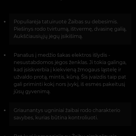
Populiarėja tatuiruotė Žaibas su debesimis.
Piešinys rodo tvirtumą, ištvermę, dvasinę galią,
Aukščiausiųjų jėgų įsikišimą.
Panašus į medžio šakas elektros išlydis -
nesustabdomos jėgos ženklas. Ji tokia galinga,
kad įsiskverbia į kiekvieną žmogaus ląstelę ir
užvaldo protą, mintis, kūną. Šis įvaizdis taip pat
gali priminti kokį nors įvykį, iš esmės pakeitusį
jūsų gyvenimą.
Griaunantys ugniniai žaibai rodo charakterio
savybes, kurias būtina kontroliuoti.