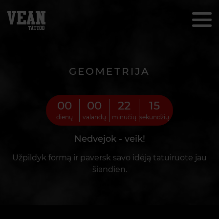
GEOMETRIJA
00
00
22
14
dienų
valandų
minučių
sekundžių
Nedvejok - veik!
Užpildyk formą ir paversk savo idėją tatuiruote jau
šiandien.