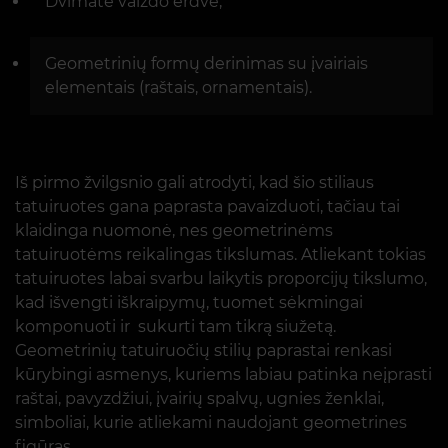
Dvimatė vaizdo erdvė;
Geometrinių formų derinimas su įvairiais
elementais (raštais, ornamentais).
Iš pirmo žvilgsnio gali atrodyti, kad šio stiliaus
tatuiruotes gana paprasta pavaizduoti, tačiau tai
klaidinga nuomonė, nes geometrinėms
tatuiruotėms reikalingas tikslumas. Atliekant tokias
tatuiruotes labai svarbu laikytis proporcijų tikslumo,
kad išvengti iškraipymų, tuomet sėkmingai
komponuoti ir sukurti tam tikrą siužetą.
Geometrinių tatuiruočių stilių paprastai renkasi
kūrybingi asmenys, kuriems labiau patinka neįprasti
raštai, pavyzdžiui, įvairių spalvų, ugnies ženklai,
simboliai, kurie atliekami naudojant geometrines
figūras.