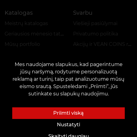
Katalogas
Svarbu
Meistrų katalogas
Viešieji pasiūlymai
Geriausios mėnesio tatuiruotės
Privatumo politika
Mūsų portfolio
Akcijų ir VEAN COINS reglamentas
Mes naudojame slapukus, kad pagerintume
jūsų naršymą, rodytume personalizuotą
reklamą ar turinį, taip pat analizuotume mūsų
eismo srautą. Spustelėdami „Priimti“, jūs
KONTAKTAI
sutinkate su slapukų naudojimu.
Susisiekite su mumis:
customers@vean-tattoo.lt
Bendradarbiavimas:
marketing.veantattoo@gmail.com
Priimti viską
Skundai ir pasiūlymai:
complaints@vean-tattoo.com
Nustatyti
Registracija ir konsultacijos::
+37066654177
Skaityti daugiau