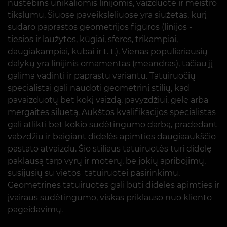
nustebins unikaliomis linijomis, vaizduote ir meistro
tikslumu. Šiuose paveikslėliuose yra siužetas, kurį
sudaro paprastos geometrijos figūros (linijos -
tiesios ir laužytos, kūgiai, sferos, trikampiai,
daugiakampiai, kubai ir t. t.). Vienas populiariausių
dalykų yra linijinis ornamentas (meandras), tačiau jį
galima vadinti ir paprastu variantu. Tatuiruočių
specialistai gali naudoti geometrinį stilių, kad
pavaizduotų bet kokį vaizdą, pavyzdžiui, gėlę arba
mergaitės siluetą. Aukštos kvalifikacijos specialistas
gali atlikti bet kokio sudėtingumo darbą, pradedant
vabzdžiu ir baigiant didelės apimties daugiaaukščio
pastato atvaizdu. Šio stiliaus tatuiruotės turi didelę
paklausą tarp vyrų ir moterų, be jokių apribojimų,
susijusių su vietos tatuiruotei pasirinkimu.
Geometrinės tatuiruotės gali būti didelės apimties ir
įvairaus sudėtingumo, viskas priklauso nuo kliento
pageidavimų.