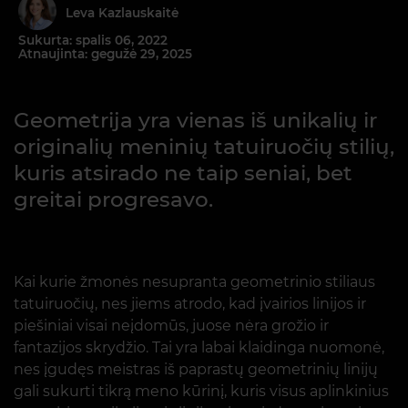
Leva Kazlauskaitė
Sukurta: spalis 06, 2022
Atnaujinta: gegužė 29, 2025
Geometrija yra vienas iš unikalių ir
originalių meninių tatuiruočių stilių,
kuris atsirado ne taip seniai, bet
greitai progresavo.
Kai kurie žmonės nesupranta geometrinio stiliaus
tatuiruočių, nes jiems atrodo, kad įvairios linijos ir
piešiniai visai neįdomūs, juose nėra grožio ir
fantazijos skrydžio. Tai yra labai klaidinga nuomonė,
nes įgudęs meistras iš paprastų geometrinių linijų
gali sukurti tikrą meno kūrinį, kuris visus aplinkinius