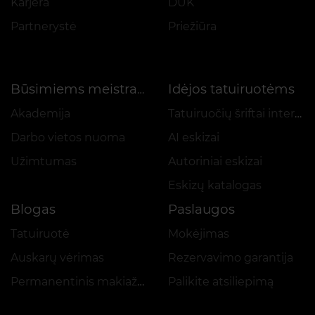
Karjera
DUK
Partnerystė
Priežiūra
Idėjos tatuiruotėms
Būsimiems meistrams
Akademija
Tatuiruočių šriftai internetu
Darbo vietos nuoma
AI eskizai
Užimtumas
Autoriniai eskizai
Eskizų katalogas
Blogas
Paslaugos
Tatuiruotė
Mokėjimas
Auskarų vėrimas
Rezervavimo garantija
Permanentinis makiažas
Palikite atsiliepimą