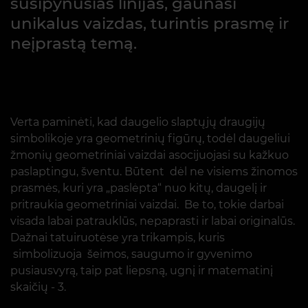
susipynusias linijas, gaunasi
unikalus vaizdas, turintis prasmę ir
neįprastą temą.
Verta paminėti, kad daugelio slaptųjų draugijų
simbolikoje yra geometrinių figūrų, todėl daugeliui
žmonių geometriniai vaizdai asocijuojasi su kažkuo
paslaptingu, šventu. Būtent dėl ne visiems žinomos
prasmės, kuri yra „paslėpta“ nuo kitų, daugelį ir
pritraukia geometriniai vaizdai. Be to, tokie darbai
visada labai patrauklūs, nepaprasti ir labai originalūs.
Dažnai tatuiruotėse yra trikampis, kuris
simbolizuoja šeimos, saugumo ir gyvenimo
pusiausvyrą, taip pat liepsną, ugnį ir matematinį
skaičių - 3.