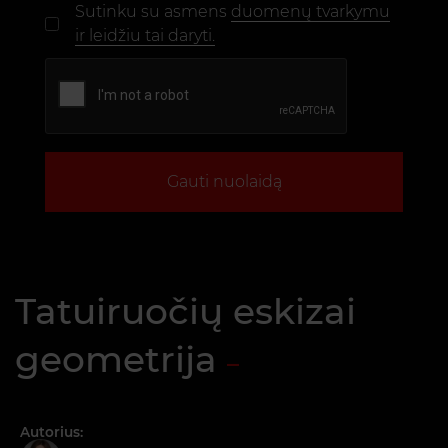
Sutinku su asmens
duomenų tvarkymu
ir leidžiu tai daryti.
Gauti nuolaidą
Tatuiruočių eskizai
geometrija
Autorius: