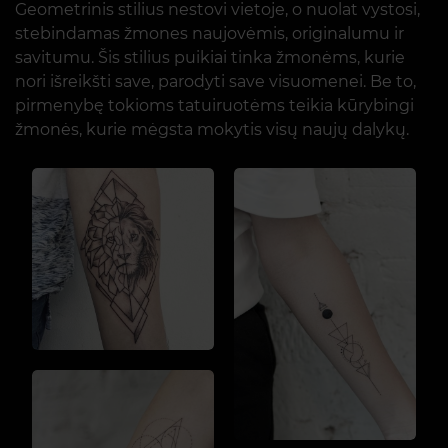
Geometrinis stilius nestovi vietoje, o nuolat vystosi,
stebindamas žmones naujovėmis, originalumu ir
savitumu. Šis stilius puikiai tinka žmonėms, kurie
nori išreikšti save, parodyti save visuomenei. Be to,
pirmenybę tokioms tatuiruotėms teikia kūrybingi
žmonės, kurie mėgsta mokytis visų naujų dalykų.