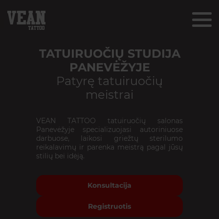
TATUIRUOČIŲ STUDIJA
PANEVĖŽYJE
Patyrę tatuiruočių
meistrai
VEAN TATTOO tatuiruočių salonas
Panevėžyje specializuojasi autoriniuose
darbuose, laikosi griežtų sterilumo
reikalavimų ir parenka meistrą pagal jūsų
stilių bei idėją.
Konsultacija
Registruotis