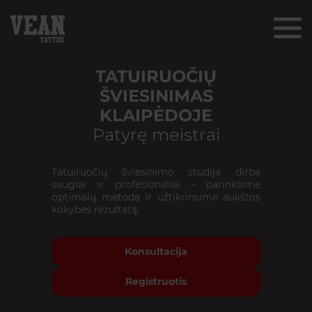
TATUIRUOČIŲ
ŠVIESINIMAS
KLAIPĖDOJE
Patyrę meistrai
Tatuiruočių šviesinimo studija dirba
saugiai ir profesionaliai – parinksime
optimalų metodą ir užtikrinsime aukštos
kokybės rezultatą.
Konsultacija
Registruotis