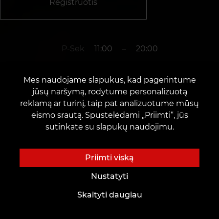
Registruotis
P-Sek
11:00
–
20:00
Mes naudojame slapukus, kad pagerintume
+37066654177
jūsų naršymą, rodytume personalizuotą
reklamą ar turinį, taip pat analizuotume mūsų
eismo srautą. Spustelėdami „Priimti“, jūs
m. Vilnius
sutinkate su slapukų naudojimu.
Jogailos g. 6
Priimti viską
Nustatyti
Skaityti daugiau