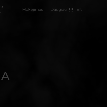
io
Mokėjimas
Daugiau
EN
ė
IA