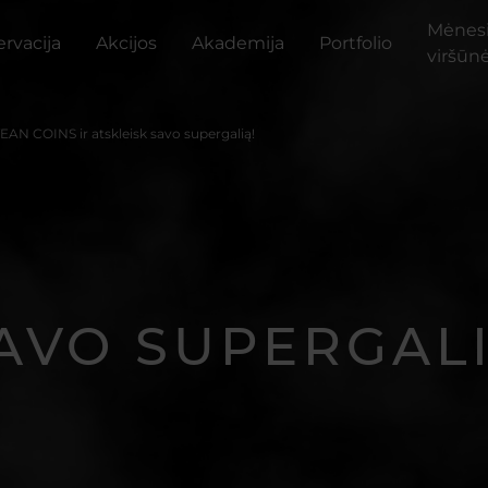
Mėnes
rvacija
Akcijos
Akademija
Portfolio
viršūn
EAN COINS ir atskleisk savo supergalią!
AVO SUPERGAL