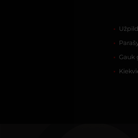
Užpild
Parašy
Gauk 
Kiekvi