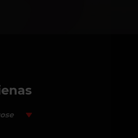
ienas
uose