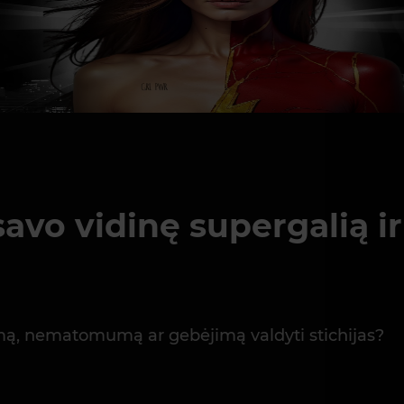
avo vidinę supergalią ir
itymą, nematomumą ar gebėjimą valdyti stichijas?