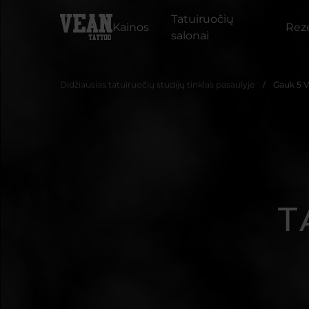
Tatuiruočių
Kainos
Reze
salonai
Didžiausias tatuiruočių studijų tinklas pasaulyje
Gauk 5 V
T