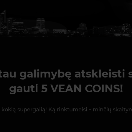
u galimybę atskleisti s
gauti 5 VEAN COINS!
bet kokią supergalią! Ką rinktumeisi – minčių ska