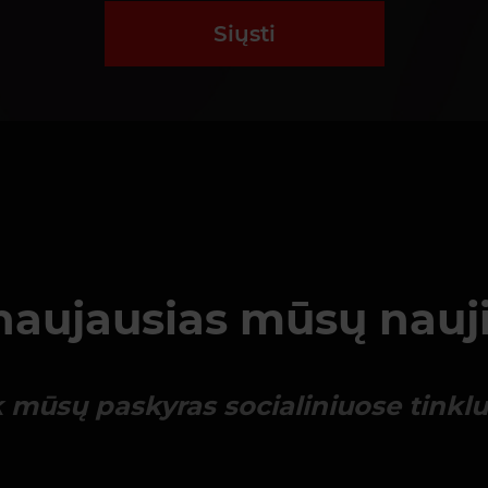
Siųsti
naujausias mūsų nauj
 mūsų paskyras socialiniuose tinkl