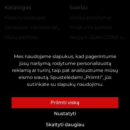
Katalogas
Svarbu
Meistrų katalogas
Viešieji pasiūlymai
Geriausios mėnesio tatuiruotės
Privatumo politika
Mūsų portfolio
Akcijų ir VEAN COINS reglamentas
Mes naudojame slapukus, kad pagerintume
jūsų naršymą, rodytume personalizuotą
reklamą ar turinį, taip pat analizuotume mūsų
eismo srautą. Spustelėdami „Priimti“, jūs
KONTAKTAI
sutinkate su slapukų naudojimu.
Susisiekite su mumis:
customers@vean-tattoo.lt
Bendradarbiavimas:
marketing.veantattoo@gmail.com
Priimti viską
Skundai ir pasiūlymai:
complaints@vean-tattoo.com
Nustatyti
Registracija ir konsultacijos::
+37066654177
Skaityti daugiau