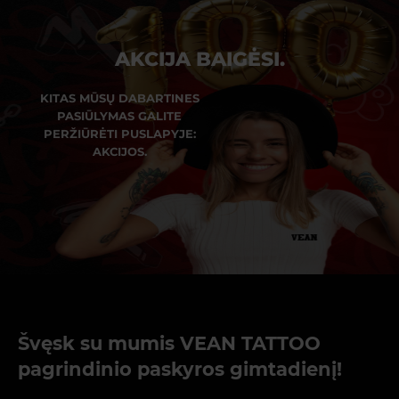
AKCIJA BAIGĖSI.
KITAS MŪSŲ DABARTINES
PASIŪLYMAS GALITE
PERŽIŪRĖTI PUSLAPYJE:
AKCIJOS.
Švęsk su mumis VEAN TATTOO
pagrindinio paskyros gimtadienį!