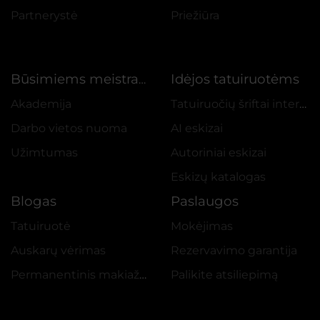
Partnerystė
Priežiūra
Idėjos tatuiruotėms
Būsimiems meistrams
Akademija
Tatuiruočių šriftai internetu
Darbo vietos nuoma
AI eskizai
Užimtumas
Autoriniai eskizai
Eskizų katalogas
Blogas
Paslaugos
Tatuiruotė
Mokėjimas
Auskarų vėrimas
Rezervavimo garantija
Permanentinis makiažas
Palikite atsiliepimą