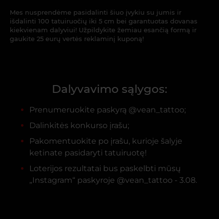
Mes nusprendėme pasidalinti šiuo įvykiu su jumis ir
išdalinti 100 tatuiruočių iki 5 cm bei garantuotas dovanas
kiekvienam dalyviui! Užpildykite žemiau esančią formą ir
gaukite 25 eurų vertės reklaminį kuponą!
Dalyvavimo sąlygos:
Prenumeruokite paskyrą @vean_tattoo;
Dalinkitės konkurso įrašu;
Pakomentuokite po įrašu, kurioje šalyje
ketinate pasidaryti tatuiruotę!
Loterijos rezultatai bus paskelbti mūsų
„Instagram“ paskyroje @vean_tattoo - 3.08.