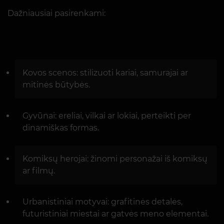
Dažniausiai pasirenkami:
Kovos scenos: stilizuoti kariai, samurajai ar
mitinės būtybės.
Gyvūnai: ereliai, vilkai ar lokiai, perteikti per
dinamiškas formas.
Komiksų herojai: žinomi personažai iš komiksų
ar filmų.
Urbanistiniai motyvai: grafitinės detalės,
futuristiniai miestai ar gatvės meno elementai.