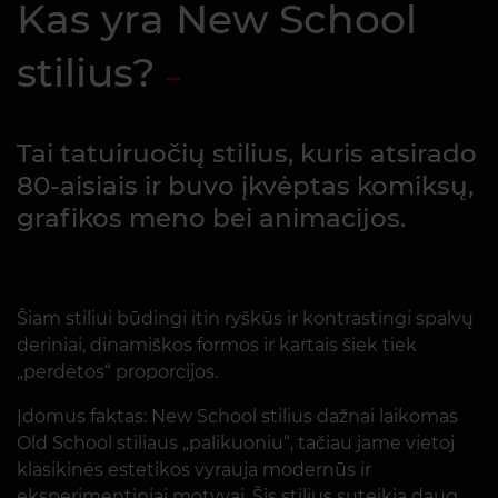
Kas yra New School
stilius?
Tai tatuiruočių stilius, kuris atsirado
80-aisiais ir buvo įkvėptas komiksų,
grafikos meno bei animacijos.
Šiam stiliui būdingi itin ryškūs ir kontrastingi spalvų
deriniai, dinamiškos formos ir kartais šiek tiek
„perdėtos“ proporcijos.
Įdomus faktas: New School stilius dažnai laikomas
Old School stiliaus „palikuoniu“, tačiau jame vietoj
klasikinės estetikos vyrauja modernūs ir
eksperimentiniai motyvai. Šis stilius suteikia daug