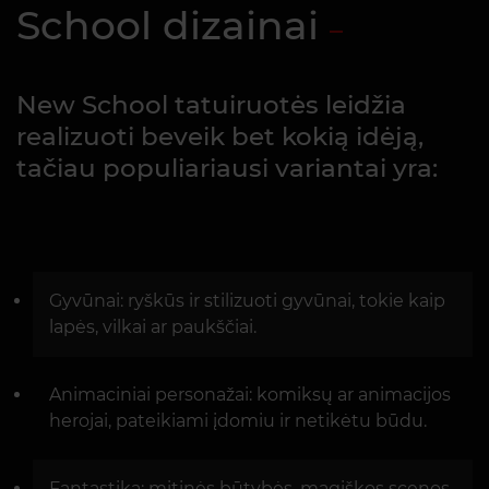
School dizainai
New School tatuiruotės leidžia
realizuoti beveik bet kokią idėją,
tačiau populiariausi variantai yra:
Gyvūnai: ryškūs ir stilizuoti gyvūnai, tokie kaip
lapės, vilkai ar paukščiai.
Animaciniai personažai: komiksų ar animacijos
herojai, pateikiami įdomiu ir netikėtu būdu.
Fantastika: mitinės būtybės, magiškos scenos