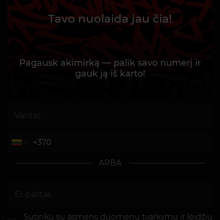
Tavo nuolaida jau čia!
Pagausk akimirką — palik savo numerį ir
gauk ją iš karto!
ARBA
Sutinku su asmens
duomenų tvarkymu ir leidžiu