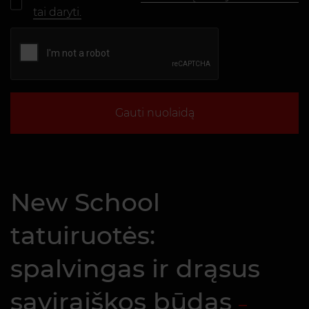
tai daryti.
Gauti nuolaidą
New School
tatuiruotės:
spalvingas ir drąsus
saviraiškos būdas