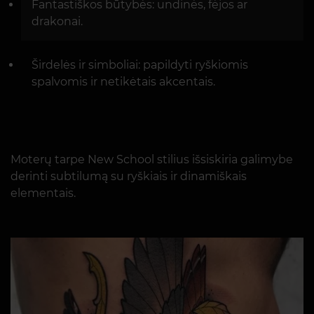
Fantastiškos būtybės: undinės, fėjos ar
drakonai.
Širdelės ir simboliai: papildyti ryškiomis
spalvomis ir netikėtais akcentais.
Moterų tarpe New School stilius išsiskiria galimybe
derinti subtilumą su ryškiais ir dinamiškais
elementais.