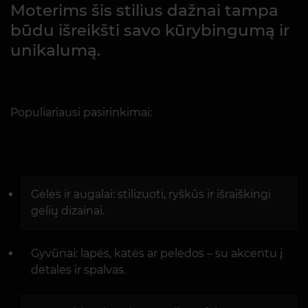
Moterims šis stilius dažnai tampa
būdu išreikšti savo kūrybingumą ir
unikalumą.
Populiariausi pasirinkimai:
Gėlės ir augalai: stilizuoti, ryškūs ir išraiškingi
gėlių dizainai.
Gyvūnai: lapės, katės ar pelėdos – su akcentu į
detales ir spalvas.