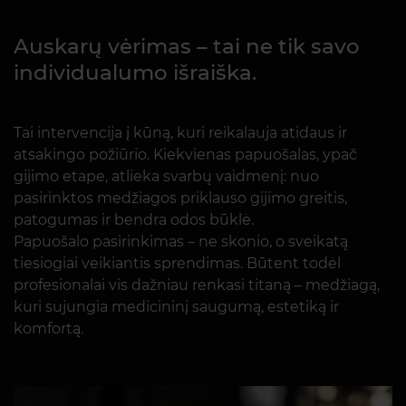
Auskarų vėrimas – tai ne tik savo
individualumo išraiška.
Tai intervencija į kūną, kuri reikalauja atidaus ir
atsakingo požiūrio. Kiekvienas papuošalas, ypač
gijimo etape, atlieka svarbų vaidmenį: nuo
pasirinktos medžiagos priklauso gijimo greitis,
patogumas ir bendra odos būklė.
Papuošalo pasirinkimas – ne skonio, o sveikatą
tiesiogiai veikiantis sprendimas. Būtent todėl
profesionalai vis dažniau renkasi titaną – medžiagą,
kuri sujungia medicininį saugumą, estetiką ir
komfortą.