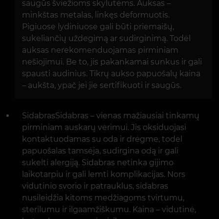
saugūs šviežioms skylutėms. Auksas –
minkštas metalas, linkęs deformuotis.
Pigiuose lydiniuose gali būti priemaišų,
sukeliančių uždegimą ar sudirginimą. Todėl
auksas nerekomenduojamas pirminiam
nešiojimui. Be to, jis pakankamai sunkus ir gali
spausti audinius. Tikrų aukso papuošalų kaina
– aukšta, ypač jei jie sertifikuoti ir saugūs.
SidabrasSidabras – vienas mažiausiai tinkamų
pirminiam auskarų vėrimui. Jis oksiduojasi
kontaktuodamas su oda ir drėgme, todėl
papuošalas tamsėja, sudirgina odą ir gali
sukelti alergiją. Sidabras netinka gijimo
laikotarpiu ir gali lemti komplikacijas. Nors
vidutinio svorio ir patrauklus, sidabras
nusileidžia kitoms medžiagoms tvirtumu,
sterilumu ir ilgaamžiškumu. Kaina – vidutinė,