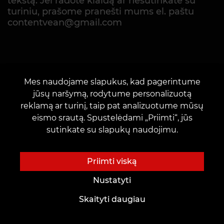
tekstą. Jei radote klaidą ar nesutinkate su
turiniu, prašome pranešti mums el. paštu
contentvean@gmail.com
Mes naudojame slapukus, kad pagerintume
jūsų naršymą, rodytume personalizuotą
reklamą ar turinį, taip pat analizuotume mūsų
eismo srautą. Spustelėdami „Priimti“, jūs
SUSISIEKITE SU MUMIS
sutinkate su slapukų naudojimu.
Priimti viską
Nustatyti
Skaityti daugiau