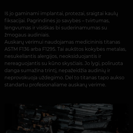
Iš jo gaminami implantai, protezai, sraigtai kaulų
fiksacijai. Pagrindinės jo savybės – tvirtumas,
lengvumas ir visiškas bi suderinamumas su
žmogaus audiniais.
Auskarų vėrimui naudojamas medicininis titanas
ASTM F136 arba F1295. Tai aukštos kokybės metalas,
nesukeliantis alergijos, neoksiduojantis ir
nereaguojantis su kūno skysčiais. Jo lygi, poliruota
danga sumažina trintį, nepažeidžia audinių ir
neprovokuoja uždegimo. Dėl to titanas tapo aukso
standartu profesionaliame auskarų vėrime.