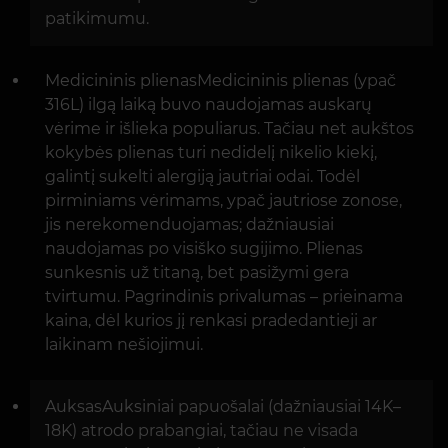
patikimumu.
Medicininis plienasMedicininis plienas (ypač
316L) ilgą laiką buvo naudojamas auskarų
vėrime ir išlieka populiarus. Tačiau net aukštos
kokybės plienas turi nedidelį nikelio kiekį,
galintį sukelti alergiją jautriai odai. Todėl
pirminiams vėrimams, ypač jautriose zonose,
jis nerekomenduojamas; dažniausiai
naudojamas po visiško sugijimo. Plienas
sunkesnis už titaną, bet pasižymi gera
tvirtumu. Pagrindinis privalumas – prieinama
kaina, dėl kurios jį renkasi pradedantieji ar
laikinam nešiojimui.
AuksasAuksiniai papuošalai (dažniausiai 14K–
18K) atrodo prabangiai, tačiau ne visada