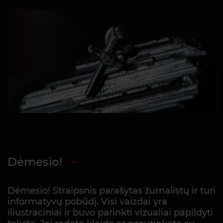
Dėmesio!
Dėmesio! Straipsnis parašytas žurnalistų ir turi
informatyvų pobūdį. Visi vaizdai yra
iliustraciniai ir buvo parinkti vizualiai papildyti