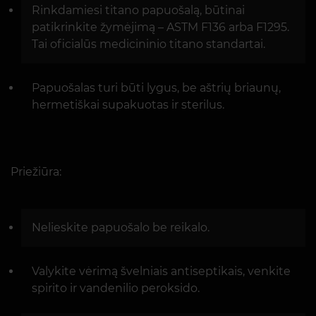
Rinkdamiesi titano papuošalą, būtinai
patikrinkite žymėjimą – ASTM F136 arba F1295.
Tai oficialūs medicininio titano standartai.
Papuošalas turi būti lygus, be aštrių briaunų,
hermetiškai supakuotas ir sterilus.
Priežiūra:
Nelieskite papuošalo be reikalo.
Valykite vėrimą švelniais antiseptikais, venkite
spirito ir vandenilio peroksido.