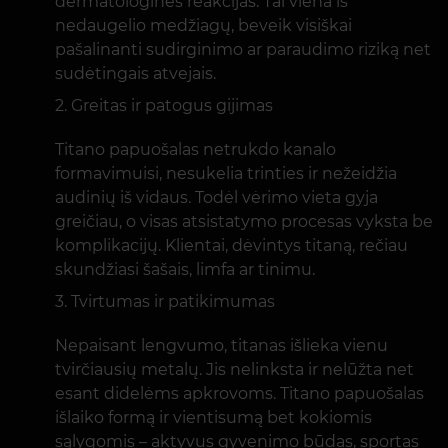
dermatologines reakcijas. Tai viena iš
nedaugelio medžiagų, beveik visiškai
pašalinanti sudirginimo ar paraudimo riziką net
sudėtingais atvejais.
Greitas ir patogus gijimas
Titano papuošalas netrukdo kanalo
formavimuisi, nesukelia trinties ir nežeidžia
audinių iš vidaus. Todėl vėrimo vieta gyja
greičiau, o visas atsistatymo procesas vyksta be
komplikacijų. Klientai, dėvintys titaną, rečiau
skundžiasi šašais, limfa ar tinimu.
Tvirtumas ir patikimumas
Nepaisant lengvumo, titanas išlieka vienu
tvirčiausių metalų. Jis nelinksta ir nelūžta net
esant didelėms apkrovoms. Titano papuošalas
išlaiko formą ir vientisumą bet kokiomis
sąlygomis – aktyvus gyvenimo būdas, sportas