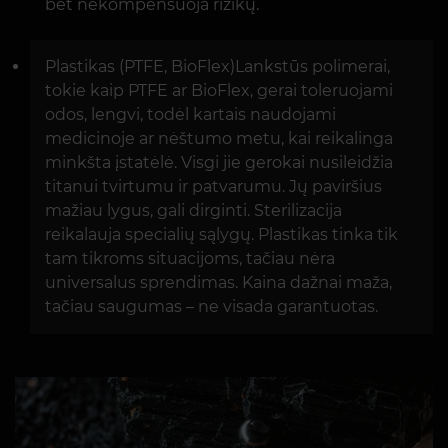
bet nekompensuoja rizikų.
Plastikas (PTFE, BioFlex)Lankstūs polimerai,
tokie kaip PTFE ar BioFlex, gerai toleruojami
odos, lengvi, todėl kartais naudojami
medicinoje ar nėštumo metu, kai reikalinga
minkšta įstatėlė. Visgi jie gerokai nusileidžia
titanui tvirtumu ir patvarumu. Jų paviršius
mažiau lygus, gali dirginti. Sterilizacija
reikalauja specialių sąlygų. Plastikas tinka tik
tam tikroms situacijoms, tačiau nėra
universalus sprendimas. Kaina dažnai maža,
tačiau saugumas – ne visada garantuotas.