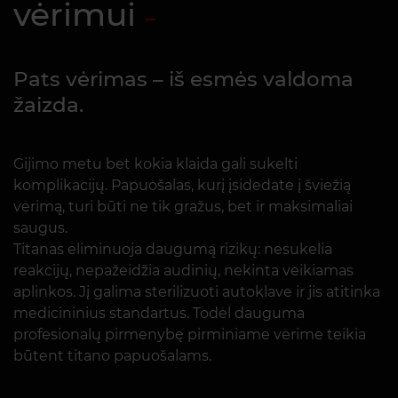
vėrimui
Pats vėrimas – iš esmės valdoma
žaizda.
Gijimo metu bet kokia klaida gali sukelti
komplikacijų. Papuošalas, kurį įsidedate į šviežią
vėrimą, turi būti ne tik gražus, bet ir maksimaliai
saugus.
Titanas eliminuoja daugumą rizikų: nesukelia
reakcijų, nepažeidžia audinių, nekinta veikiamas
aplinkos. Jį galima sterilizuoti autoklave ir jis atitinka
medicininius standartus. Todėl dauguma
profesionalų pirmenybę pirminiame vėrime teikia
būtent titano papuošalams.