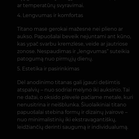
ar temperatūrų svyravimai.
Lengvumas ir komfortas
Titano masė gerokai mažesnė nei plieno ar
aukso. Papuošalai beveik nejuntami ant kūno,
kas ypač svarbu kremzlėse, veide ar jautriose
zonose. Nespaudimas ir „lengvumas“ suteikia
patogumą nuo pirmųjų dienų.
Estetika ir pasirinkimas
Dėl anodinimo titanas gali įgauti dešimtis
atspalvių – nuo sodriai mėlyno iki auksinio. Tai
ne dažai, o oksido plėvelė pačiame metale, kuri
nenusitrina ir neišblunka. Šiuolaikiniai titano
papuošalai stebina formų ir dizainų įvairove –
nuo minimalistinių iki ekstravagantiškų,
leidžiančių derinti saugumą ir individualumą.