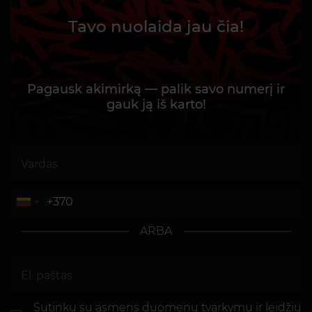
Tavo nuolaida jau čia!
Pagausk akimirką — palik savo numerį ir
gauk ją iš karto!
ARBA
Sutinku su asmens
duomenų tvarkymu ir leidžiu