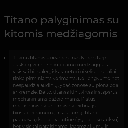
Titano palyginimas su
kitomis medžiagomis
TitanasTitanas – neabejotinas lyderis tarp
auskarų vėrime naudojamų medžiagų. Jis
visiškai hipoalergiškas, neturi nikelio ir idealiai
tinka pirminiams vėrimams. Dėl lengvumo net
nespaudžia audinių, ypač zonose su plona oda
ar kremzle. Be to, titanas itin tvirtas ir atsparus
mechaniniams pažeidimams. Platus
medicininis naudojimas patvirtina jo
biosuderinamumą ir saugumą. Titano
papuošalų kaina – vidutinė (lyginant su auksu),
bet visiškai pateisinama ilgaamžiškumu ir