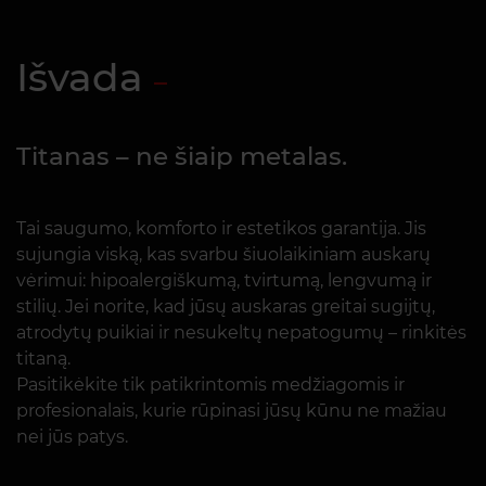
Išvada
Titanas – ne šiaip metalas.
Tai saugumo, komforto ir estetikos garantija. Jis
sujungia viską, kas svarbu šiuolaikiniam auskarų
vėrimui: hipoalergiškumą, tvirtumą, lengvumą ir
stilių. Jei norite, kad jūsų auskaras greitai sugijtų,
atrodytų puikiai ir nesukeltų nepatogumų – rinkitės
titaną.
Pasitikėkite tik patikrintomis medžiagomis ir
profesionalais, kurie rūpinasi jūsų kūnu ne mažiau
nei jūs patys.