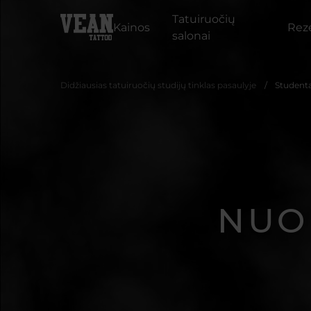
Tatuiruočių
Kainos
Reze
salonai
Didžiausias tatuiruočių studijų tinklas pasaulyje
Student
NUO