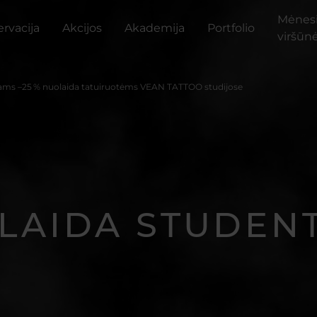
Mėnes
rvacija
Akcijos
Akademija
Portfolio
viršūn
ams –25 % nuolaida tatuiruotėms VEAN TATTOO studijose
LAIDA STUDEN