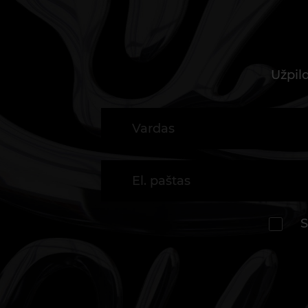
Užpil
S