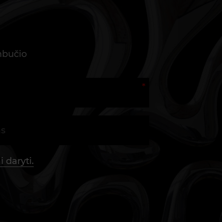
mbučio
 daryti.