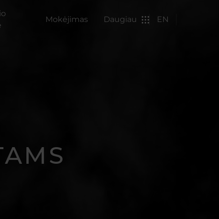
io
Mokėjimas
Daugiau
EN
ė
TAMS