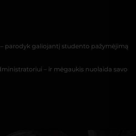
u – parodyk galiojantį studento pažymėjimą
ministratoriui – ir mėgaukis nuolaida savo