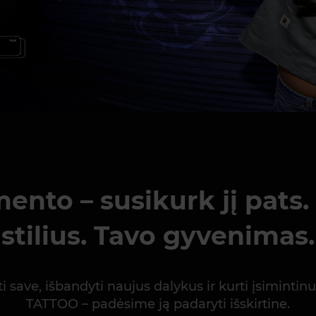
to – susikurk jį pats. 
stilius. Tavo gyvenimas.
sti save, išbandyti naujus dalykus ir kurti įsiminti
TATTOO – padėsime ją padaryti išskirtine.