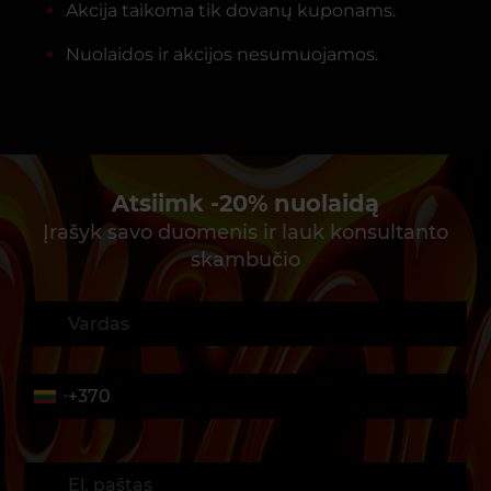
Akcija taikoma tik dovanų kuponams.
Nuolaidos ir akcijos nesumuojamos.
Atsiimk -20% nuolaidą
Įrašyk savo duomenis ir lauk konsultanto
skambučio