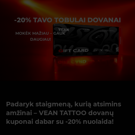
-20% TAVO TOBULAI DOVANAI
MOKĖK MAŽIAU – GAUK
DAUGIAU!
Padaryk staigmeną, kurią atsimins
amžinai – VEAN TATTOO dovanų
kuponai dabar su -20% nuolaida!