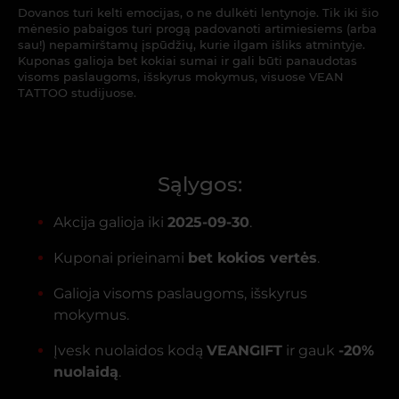
Dovanos turi kelti emocijas, o ne dulkėti lentynoje. Tik iki šio
mėnesio pabaigos turi progą padovanoti artimiesiems (arba
sau!) nepamirštamų įspūdžių, kurie ilgam išliks atmintyje.
Kuponas galioja bet kokiai sumai ir gali būti panaudotas
visoms paslaugoms, išskyrus mokymus, visuose VEAN
TATTOO studijuose.
Sąlygos:
Akcija galioja iki
2025-09-30
.
Kuponai prieinami
bet kokios vertės
.
Galioja visoms paslaugoms, išskyrus
mokymus.
Įvesk nuolaidos kodą
VEANGIFT
ir gauk
-20%
nuolaidą
.