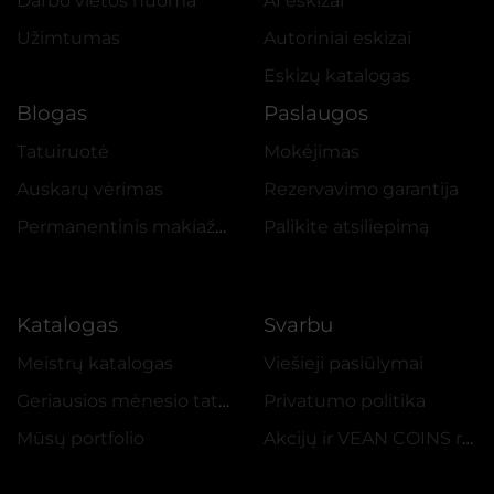
Darbo vietos nuoma
AI eskizai
Užimtumas
Autoriniai eskizai
Eskizų katalogas
Blogas
Paslaugos
Tatuiruotė
Mokėjimas
Auskarų vėrimas
Rezervavimo garantija
Permanentinis makiažas
Palikite atsiliepimą
Katalogas
Svarbu
Meistrų katalogas
Viešieji pasiūlymai
Geriausios mėnesio tatuiruotės
Privatumo politika
Mūsų portfolio
Akcijų ir VEAN COINS reglamentas