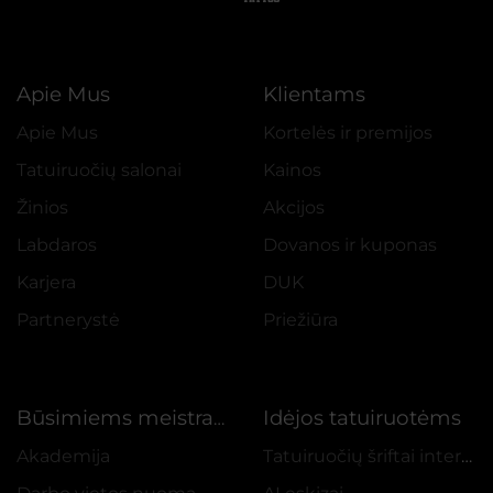
Apie Mus
Klientams
Apie Mus
Kortelės ir premijos
Tatuiruočių salonai
Kainos
Žinios
Akcijos
Labdaros
Dovanos ir kuponas
Karjera
DUK
Partnerystė
Priežiūra
Idėjos tatuiruotėms
Būsimiems meistrams
Akademija
Tatuiruočių šriftai internetu