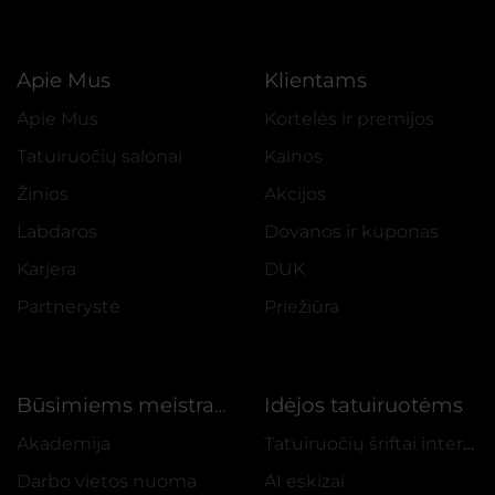
Apie Mus
Klientams
Apie Mus
Kortelės ir premijos
Tatuiruočių salonai
Kainos
Žinios
Akcijos
Labdaros
Dovanos ir kuponas
Karjera
DUK
Partnerystė
Priežiūra
Idėjos tatuiruotėms
Būsimiems meistrams
Akademija
Tatuiruočių šriftai internetu
Darbo vietos nuoma
AI eskizai