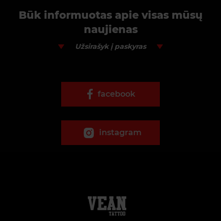
Būk informuotas apie visas mūsų
naujienas
Užsirašyk į paskyras
facebook
instagram