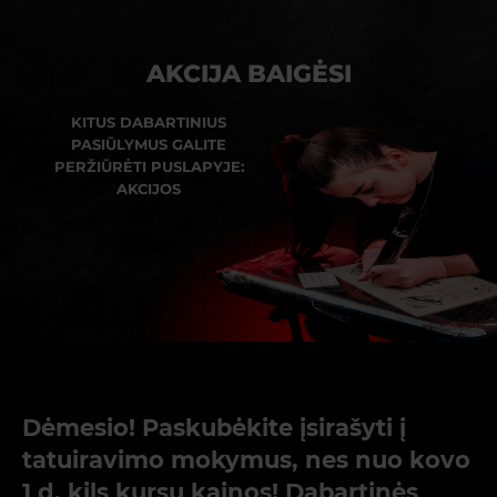
AKCIJA BAIGĖSI
KITUS DABARTINIUS
PASIŪLYMUS GALITE
PERŽIŪRĖTI PUSLAPYJE:
AKCIJOS
Dėmesio! Paskubėkite įsirašyti į
tatuiravimo mokymus, nes nuo kovo
1 d. kils kursų kainos! Dabartinės