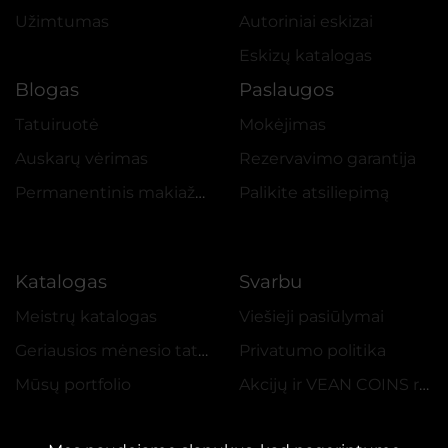
Užimtumas
Autoriniai eskizai
Eskizų katalogas
Blogas
Paslaugos
Tatuiruotė
Mokėjimas
Auskarų vėrimas
Rezervavimo garantija
Permanentinis makiažas
Palikite atsiliepimą
Katalogas
Svarbu
Meistrų katalogas
Viešieji pasiūlymai
Geriausios mėnesio tatuiruotės
Privatumo politika
Mūsų portfolio
Akcijų ir VEAN COINS reglamentas