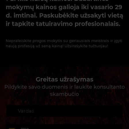
mokymų kainos galioja iki vasario 29
d. imtinai. Paskubėkite užsakyti vietą
ir tapkite tatuiravimo profesionalais.
Nepraleiskite progos mokytis su geriausiais meistrais ir įgyti
naują profesiją už seną kainą! Užsirašykite tučtuojau!
Greitas užrašymas
Pildykite savo duomenis ir laukite konsultanto
skambučio