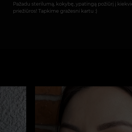
Pažadu sterilumą, kokybę, ypatingą požiūrį į kiekv
priežiūros! Tapkime gražesni kartu :)