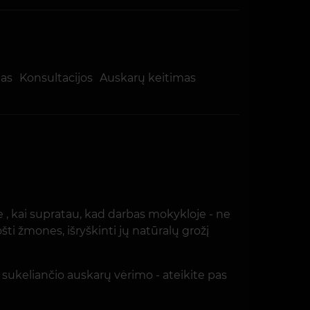
mas
Konsultacijos
Auskarų keitimas
e , kai supratau, kad darbas mokykloje - ne
ti žmones, išryškinti jų natūralų grožį
 sukeliančio auskarų vėrimo - ateikite pas