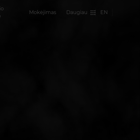
io
Mokėjimas
Daugiau
EN
ė