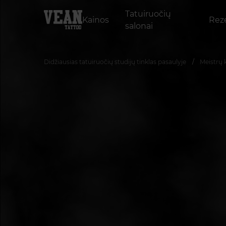
Tatuiruočių
Kainos
Reze
salonai
Didžiausias tatuiruočių studijų tinklas pasaulyje
Meistrų 