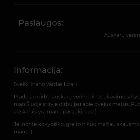
Paslaugos:
Auskarų vėri
Informacija:
Sveiki! Mano vardas Liza :)
Pradėjau dirbti auskarų vėrimo ir tatuiravimo srityj
man.Šiuoje stiryje dirbu jau apie dvejus metus. Puoš
auskarais yra mano pašaukimas :)
Jei norite kokybiško, greito ir kuo mažiau skausmo
mane :)