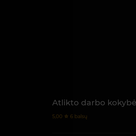
Atlikto darbo kokyb
5,00
☆
6
balsų