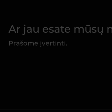
Ar jau esate mūsų m
Prašome įvertinti.
ė