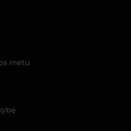
os metu
okybę