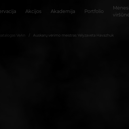
Mėnes
rvacija
Akcijos
Akademija
Portfolio
viršūn
katalogas VeAn
Auskarų vėrimo meistras Yelyzaveta Havazhuk