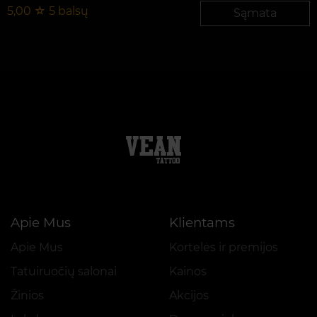
5,00
☆
5
balsų
Sąmata
Apie Mus
Klientams
Apie Mus
Kortelės ir premijos
Tatuiruočių salonai
Kainos
Žinios
Akcijos