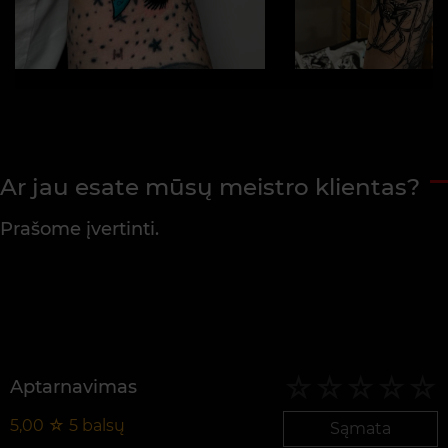
Ar jau esate mūsų meistro klientas?
Prašome įvertinti.
Aptarnavimas
5,00
☆
5
balsų
Sąmata