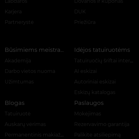
Labdaros
Dovanos ir kuponas
Karjera
DUK
Partnerystė
Priežiūra
Idėjos tatuiruotėms
Būsimiems meistrams
Akademija
Tatuiruočių šriftai internetu
Darbo vietos nuoma
AI eskizai
Užimtumas
Autoriniai eskizai
Eskizų katalogas
Blogas
Paslaugos
Tatuiruotė
Mokėjimas
Auskarų vėrimas
Rezervavimo garantija
Permanentinis makiažas
Palikite atsiliepimą