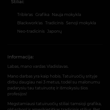
Stiliai:
Trible'as
Grafika
Nauja mokykla
Blackwork'as
Tradicinis
Senoji mokykla
Neo-tradicinis
Japonų
Informacija:
Labas, mano vardas Vladislavas.
Mano darbas yra kaip hobis. Tatuiruočių srityje
dirbu daugiau nei 3 metus, todėl su malonumu
padarysiu tau tatuiruotę ir išmokysiu šios
profesijos!
Mėgstamiausi tatuiruočių stiliai: tamsioji grafika,
old school ir amerikietiškas tradicinis stilius. Bet