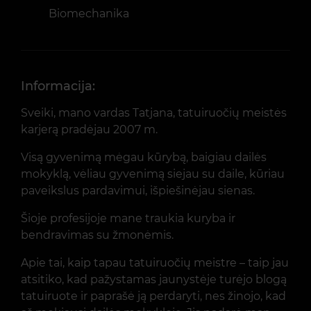
Biomechanika
Informacija:
Sveiki, mano vardas Tatjana, tatuiruočių meistės
karjerą pradėjau 2007 m.
Visą gyvenimą mėgau kūrybą, baigiau dailės
mokyklą, vėliau gyvenimą siejau su daile, kūriau
paveikslus pardavimui, išpiešinėjau sienas.
Šioje profesijoje mane traukia kuryba ir
bendravimas su žmonėmis.
Apie tai, kaip tapau tatuiruočių meistre – taip jau
atsitiko, kad pažystamas jaunystėje turėjo blogą
tatuiruote ir paprašė ją perdaryti, nes žinojo, kad