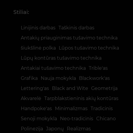
Stiliai:
Linijinis darbas
Taškinis darbas
Antakių priauginimas tušavimo technika
šiukšlinė polka
Lūpos tušavimo technika
Lūpų kontūras tušavimo technika
Antakiai tušavimo technika
Trible'as
Grafika
Nauja mokykla
Blackwork'as
Lettering'as
Black and Wite
Geometrija
Akvarelė
Tarpblakstieninis akių kontūras
Handpoke'as
Minimalizmas
Tradicinis
Senoji mokykla
Neo-tradicinis
Chicano
Polinezija
Japonų
Realizmas