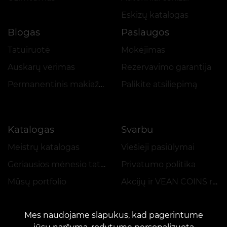
Eskizų katalogas
Blogas
Paslaugos
Tatuiruotė
Mokėjimas
Auskarų vėrimas
Rezervavimo garantija
Permanentinis makiažas
Palikite atsiliepimą
Katalogas
Svarbu
Meistrų katalogas
Viešieji pasiūlymai
Geriausios mėnesio tatuiruotės
Privatumo politika
Mūsų portfolio
Akcijų ir VEAN COINS reglamentas
Mes naudojame slapukus, kad pagerintume