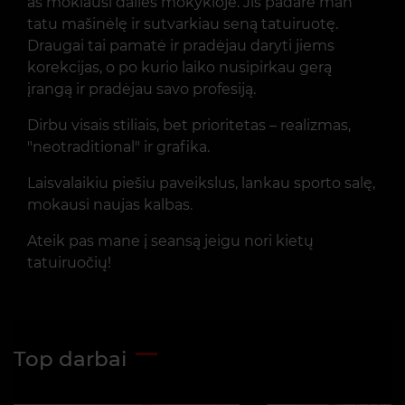
aš mokiausi dailės mokykloje. Jis padarė man
tatu mašinėlę ir sutvarkiau seną tatuiruotę.
Draugai tai pamatė ir pradėjau daryti jiems
korekcijas, o po kurio laiko nusipirkau gerą
įrangą ir pradėjau savo profesiją.
Dirbu visais stiliais, bet prioritetas – realizmas,
"neotraditional" ir grafika.
Laisvalaikiu piešiu paveikslus, lankau sporto salę,
mokausi naujas kalbas.
Ateik pas mane į seansą jeigu nori kietų
tatuiruočių!
Top darbai