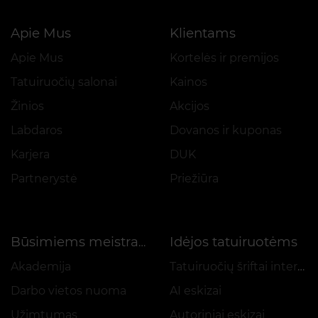
Apie Mus
Klientams
Apie Mus
Kortelės ir premijos
Tatuiruočių salonai
Kainos
Žinios
Akcijos
Labdaros
Dovanos ir kuponas
Karjera
DUK
Partnerystė
Priežiūra
Idėjos tatuiruotėms
Būsimiems meistrams
Akademija
Tatuiruočių šriftai internetu
Darbo vietos nuoma
AI eskizai
Užimtumas
Autoriniai eskizai