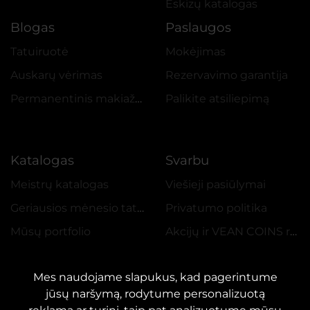
Eskizų katalogas
Blogas
Paslaugos
Tatuiruotė
Mokėjimas
Auskarų vėrimas
Rezervavimo garantija
Permanentinis makiažas
Palikite atsiliepimą
Katalogas
Svarbu
Meistrų katalogas
Viešieji pasiūlymai
Geriausios mėnesio tatuiruotės
Privatumo politika
Mūsų portfolio
Akcijų ir VEAN COINS reglamentas
Mes naudojame slapukus, kad pagerintume
jūsų naršymą, rodytume personalizuotą