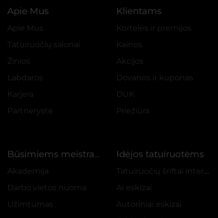
Apie Mus
Klientams
Apie Mus
Kortelės ir premijos
Tatuiruočių salonai
Kainos
Žinios
Akcijos
Labdaros
Dovanos ir kuponas
Karjera
DUK
Partnerystė
Priežiūra
Idėjos tatuiruotėms
Būsimiems meistrams
Akademija
Tatuiruočių šriftai internetu
Darbo vietos nuoma
AI eskizai
Užimtumas
Autoriniai eskizai