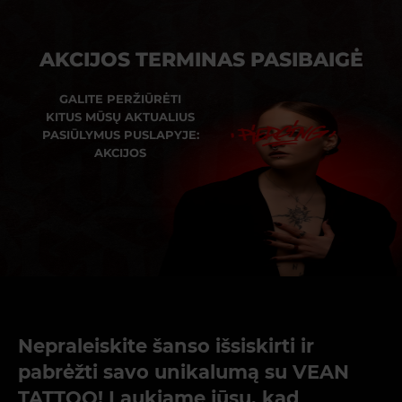
AKCIJOS TERMINAS PASIBAIGĖ
GALITE PERŽIŪRĖTI
KITUS MŪSŲ AKTUALIUS
PASIŪLYMUS PUSLAPYJE:
AKCIJOS
Nepraleiskite šanso išsiskirti ir
pabrėžti savo unikalumą su VEAN
TATTOO! Laukiame jūsų, kad