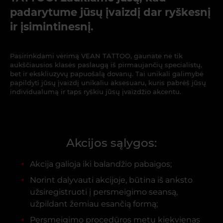
padarytume jūsų įvaizdį dar ryškesnį
ir įsimintinesnį.
Pasirinkdami vėrimą VEAN TATTOO, gaunate ne tik
aukščiausios klasės paslaugą iš pirmaujančių specialistų,
bet ir ekskliuzyvų papuošalą dovanų. Tai unikali galimybė
papildyti jūsų įvaizdį unikaliu aksesuaru, kuris pabrėš jūsų
individualumą ir taps ryškiu jūsų įvaizdžio akcentu.
Akcijos sąlygos:
Akcija galioja iki balandžio pabaigos;
Norint dalyvauti akcijoje, būtina iš anksto
užsiregistruoti į persmeigimo seansą,
užpildant žemiau esančią formą;
Persmeigimo procedūros metu kiekvienas