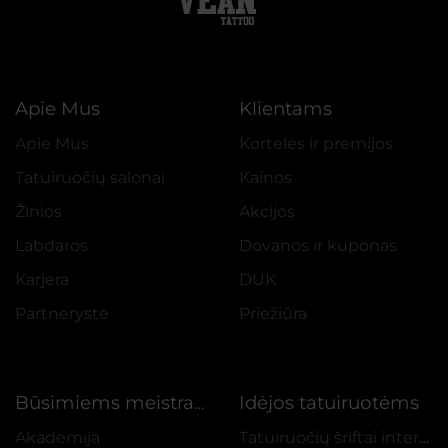
Apie Mus
Klientams
Apie Mus
Kortelės ir premijos
Tatuiruočių salonai
Kainos
Žinios
Akcijos
Labdaros
Dovanos ir kuponas
Karjera
DUK
Partnerystė
Priežiūra
Idėjos tatuiruotėms
Būsimiems meistrams
Akademija
Tatuiruočių šriftai internetu