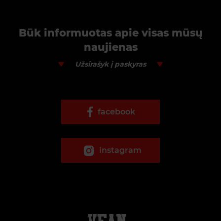
Būk informuotas apie visas mūsų
naujienas
Užsirašyk į paskyras
facebook
instagram