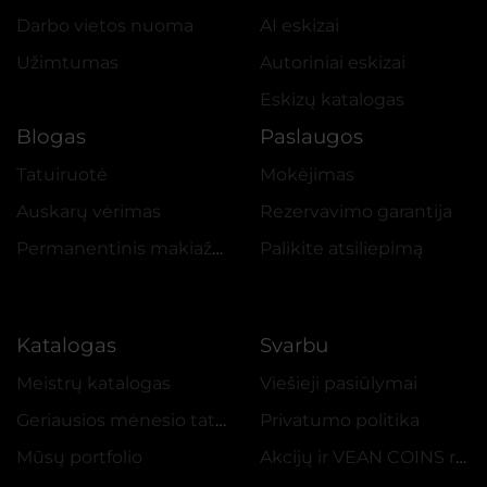
Darbo vietos nuoma
AI eskizai
Užimtumas
Autoriniai eskizai
Eskizų katalogas
Blogas
Paslaugos
Tatuiruotė
Mokėjimas
Auskarų vėrimas
Rezervavimo garantija
Permanentinis makiažas
Palikite atsiliepimą
Katalogas
Svarbu
Meistrų katalogas
Viešieji pasiūlymai
Geriausios mėnesio tatuiruotės
Privatumo politika
Mūsų portfolio
Akcijų ir VEAN COINS reglamentas