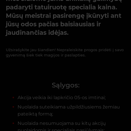
padaryti tatuiruotę specialia kaina.
Mūsų meistrai pasirengę įkūnyti ant
jūsų odos pačias baisiausias ir
jaudinančias idėjas.
Užsirašykite jau šiandien! Nepraleiskite progos pridėti į savo
gyvenimą šiek tiek magijos ir paslapties.
Sąlygos:
Akcija veikia iki lapkričio 05-os imtinai;
Nuolaida suteikiama užpildžiusiems žemiau
pateiktą formą;
Nuolaida nesumuojama su kitų akcijų
nuolaidomis ir specialiais pasiūlymais;