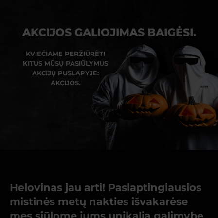
AKCIJOS GALIOJIMAS BAIGĖSI.
KVIEČIAME PERŽIŪRĖTI
KITUS MŪSŲ PASIŪLYMUS
AKCIJŲ PUSLAPYJE:
AKCIJOS.
Helovinas jau arti! Paslaptingiausios
mistinės metų nakties išvakarėse
mes siūlome jums unikalią galimybę